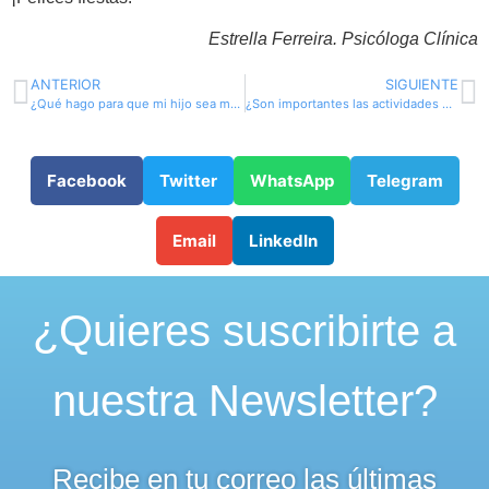
Estrella Ferreira. Psicóloga Clínica
ANTERIOR
SIGUIENTE
¿Qué hago para que mi hijo sea más responsable y autónomo?
¿Son importantes las actividades extraescolares?
Facebook
Twitter
WhatsApp
Telegram
Email
LinkedIn
¿Quieres suscribirte a
nuestra Newsletter?
Recibe en tu correo las últimas